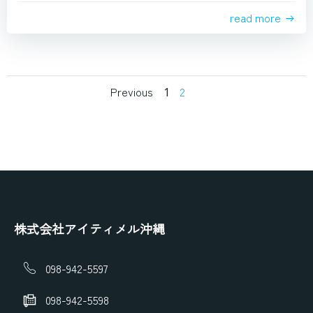
read more
Posts
Posts
Page
Page
Previous
2
1
navigation
navigation
株式会社アイティメル沖縄
098-942-5597
098-942-5598