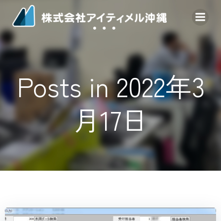
コ
ン
テ
ン
ツ
へ
Posts in 2022年3
ス
キ
ッ
月17日
プ