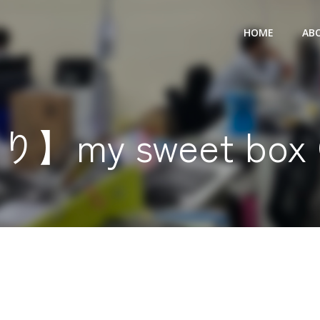
HOME
AB
my sweet box 