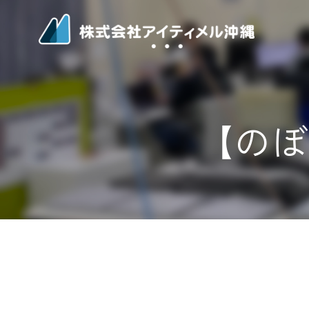
コ
ン
テ
ン
ツ
へ
ス
【のぼり】
キ
ッ
プ