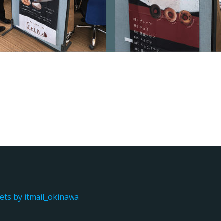
ts by itmail_okinawa