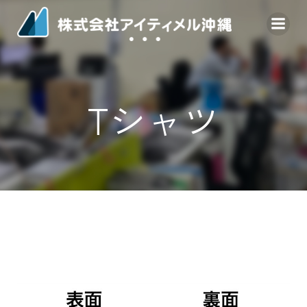
コ
ン
テ
ン
ツ
へ
Tシャツ
ス
キ
ッ
プ