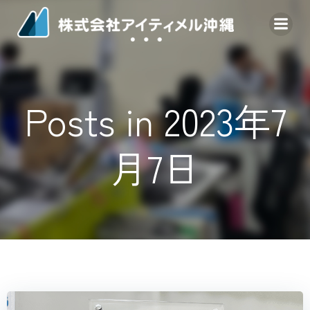
コ
ン
テ
ン
ツ
へ
Posts in 2023年7
ス
キ
ッ
月7日
プ